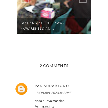
N
MAGANG ACTION: AWARE
MAGA
(AWARENESS AN...
(ACA
2 COMMENTS
PAK SUDARYONO
18 October 2020 at 22:45
anda punya masalah
Asmara/cinta