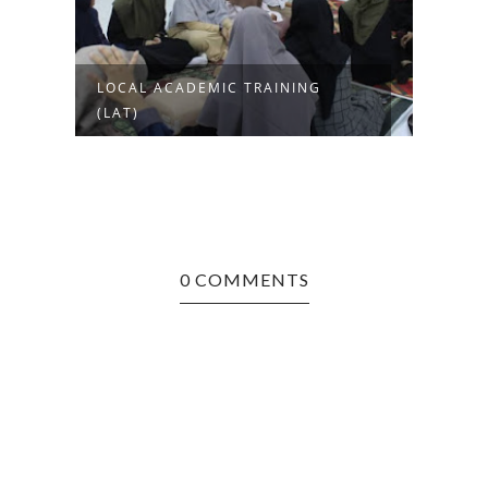
LOCAL ACADEMIC TRAINING
OSA 
(LAT)
“A” W
0 COMMENTS